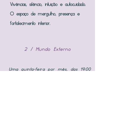
Vivências, silêncio, intuição e autocuidado.
O espaço de mergulho, presença e
fortalecimento interior.
2 / Mundo Externo
Uma quinta-feira por mês, das 19:00
às 20:30.
Conversa consciente, partilha e ação no
cotidiano. Onde a experiência vira clareza,
limite e movimento.
3 / Amadas Lab