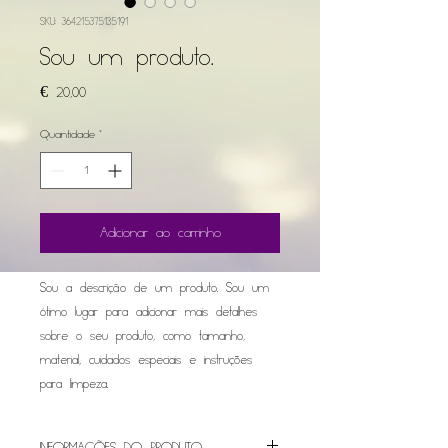
SKU: 364215375135191
Sou um produto.
Preço
€ 20,00
Quantidade
*
Adicionar ao carrinho
Sou a descrição de um produto. Sou um 
ótimo lugar para adicionar mais detalhes 
sobre o seu produto, como tamanho, 
material, cuidados especiais e instruções 
para limpeza.