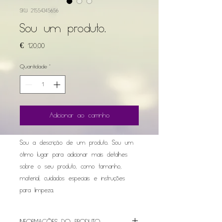
SKU: 21554345656
Sou um produto.
Preço
€ 120,00
Quantidade
*
Adicionar ao carrinho
Sou a descrição de um produto. Sou um 
ótimo lugar para adicionar mais detalhes 
sobre o seu produto, como tamanho, 
material, cuidados especiais e instruções 
para limpeza.