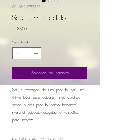
SKU: 364215376135199
Sou um produto.
Preço
€ 85,00
Quantidade
*
Adicionar ao carrinho
Sou a descrição de um produto. Sou um 
ótimo lugar para adicionar mais detalhes 
sobre o seu produto, como tamanho, 
material, cuidados especiais e instruções 
para limpeza.