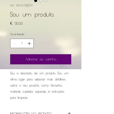
SKU: 284215376135191
Sou um produto.
Preço
€ 130,00
Quantidade
*
Adicionar ao carrinho
Sou a descrição de um produto. Sou um 
ótimo lugar para adicionar mais detalhes 
sobre o seu produto, como tamanho, 
material, cuidados especiais e instruções 
para limpeza.